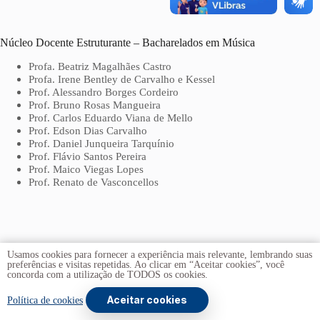
Núcleo Docente Estruturante – Bacharelados em Música
Profa. Beatriz Magalhães Castro
Profa. Irene Bentley de Carvalho e Kessel
Prof. Alessandro Borges Cordeiro
Prof. Bruno Rosas Mangueira
Prof. Carlos Eduardo Viana de Mello
Prof. Edson Dias Carvalho
Prof. Daniel Junqueira Tarquínio
Prof. Flávio Santos Pereira
Prof. Maico Viegas Lopes
Prof. Renato de Vasconcellos
Usamos cookies para fornecer a experiência mais relevante, lembrando suas
preferências e visitas repetidas. Ao clicar em “Aceitar cookies”, você
concorda com a utilização de TODOS os cookies.
Aceitar cookies
Copyright © 2026 -
Universidade de Brasília
. Todos os
Política de cookies
direitos reservados.